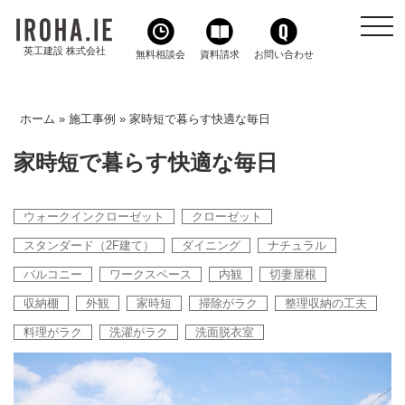
toggl
navig
英工建設 株式会社
無料相談会
資料請求
お問い合わせ
ホーム
»
施工事例
»
家時短で暮らす快適な毎日
家時短で暮らす快適な毎日
ウォークインクローゼット
クローゼット
スタンダード（2F建て）
ダイニング
ナチュラル
バルコニー
ワークスペース
内観
切妻屋根
収納棚
外観
家時短
掃除がラク
整理収納の工夫
料理がラク
洗濯がラク
洗面脱衣室