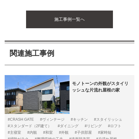
施工事例一覧へ
関連施工事例
モノトーンの外観がスタイリ
ッシュな片流れ屋根の家
#CRASH GATE
#ヴィンテージ
#キッチン
#スタイリッシュ
#スタンダード（2F建て）
#ダイニング
#リビング
#ロフト
#主寝室
#内観
#和室
#外観
#子供部屋
#家時短