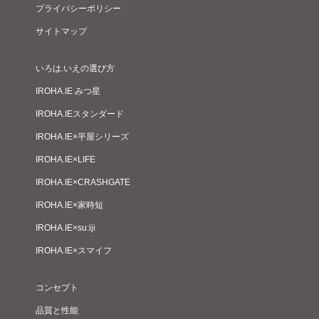
プライバシーポリシー
サイトマップ
いろは.いえの選び方
IROHA.IE みつ星
IROHA.IEスタンダード
IROHA.IE×平屋シリーズ
IROHA.IE×LIFE
IROHA.IE×CRASHGATE
IROHA.IE×家時短
IROHA.IE×su:iji
IROHA.IE×スマイフ
コンセプト
品質と性能