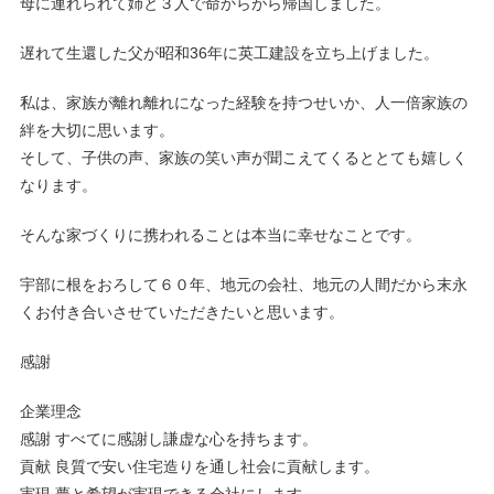
母に連れられて姉と３人で命からがら帰国しました。
遅れて生還した父が昭和36年に英工建設を立ち上げました。
私は、家族が離れ離れになった経験を持つせいか、人一倍家族の
絆を大切に思います。
そして、子供の声、家族の笑い声が聞こえてくるととても嬉しく
なります。
そんな家づくりに携われることは本当に幸せなことです。
宇部に根をおろして６０年、地元の会社、地元の人間だから末永
くお付き合いさせていただきたいと思います。
感謝
企業理念
感謝 すべてに感謝し謙虚な心を持ちます。
貢献 良質で安い住宅造りを通し社会に貢献します。
実現 夢と希望が実現できる会社にします。