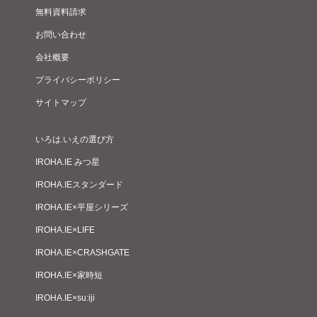
無料資料請求
お問い合わせ
会社概要
プライバシーポリシー
サイトマップ
いろは.いえの選び方
IROHA.IE みつ星
IROHA.IEスタンダード
IROHA.IE×平屋シリーズ
IROHA.IE×LIFE
IROHA.IE×CRASHGATE
IROHA.IE×家時短
IROHA.IE×su:iji